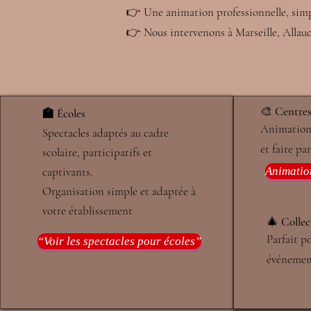
👉 Une animation professionnelle, simpl
👉 Nous intervenons à Marseille, Allau
🎨
Centres 
🏫 Écoles
Animations
Spectacles adaptés au cadre
et faire pa
scolaire, participatifs et
captivants.
Animation
​Organisation simple et adaptée à
votre établissement
🎄
Collec
Parfait p
“Voir les spectacles pour écoles”
événement