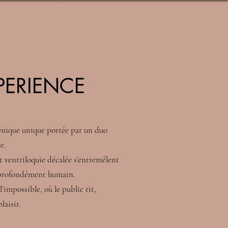
XPERIENCE
cénique unique portée par un duo
e.
t ventriloquie décalée s’entremêlent
 profondément humain.
’impossible, où le public rit,
laisir.