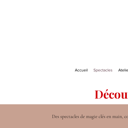
Accueil
Spectacles
Ateli
Décou
Des spectacles de magie clés en main, con