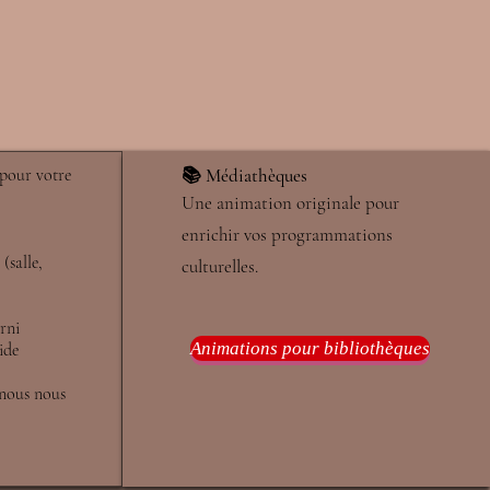
 pour votre
📚 Médiathèques
Une animation originale pour
enrichir vos programmations
(salle,
culturelles.
rni
Animations pour bibliothèques
ide
 nous nous