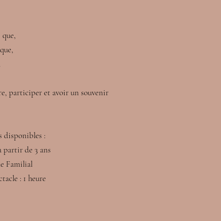
s que,
 que,
.
ire, participer et avoir un souvenir
s disponibles :
à partir de 3 ans
le Familial
tacle : 1 heure