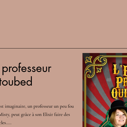
u professeur
toubed
st imaginaire, un professeur un peu fou
isty, peut grâce à son Elixir faire des
cles…..